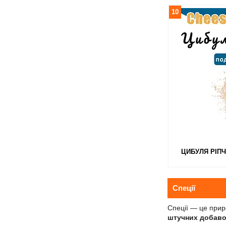
10
ЦИБУЛЯ РІПЧ
Спеції
Спеції — це прир
штучних добаво