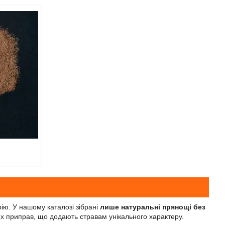
ію. У нашому каталозі зібрані
лише натуральні прянощі без
них приправ, що додають стравам унікального характеру.