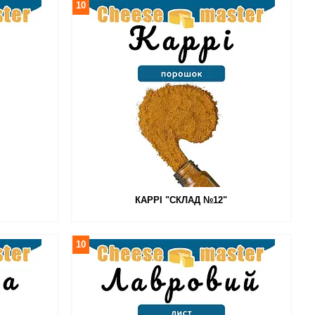
10
КАРРІ "СКЛАД №12"
10