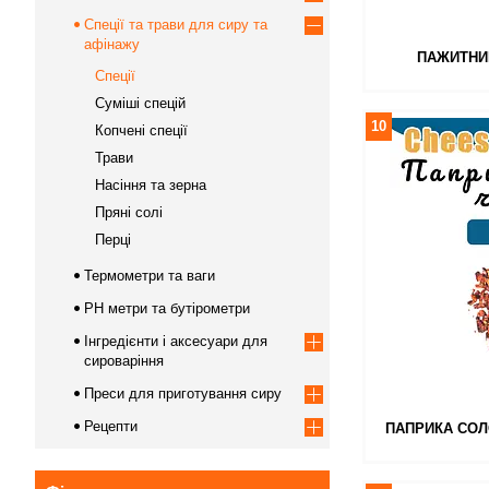
Спеції та трави для сиру та
афінажу
ПАЖИТНИ
Спеції
Суміші спецій
10
Копчені спеції
Трави
Насіння та зерна
Пряні солі
Перці
Термометри та ваги
PH метри та бутірометри
Інгредієнти і аксесуари для
сироваріння
Преси для приготування сиру
Рецепти
ПАПРИКА СОЛ