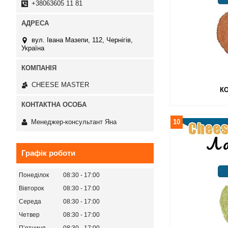
+38063605 11 81
вул. Івана Мазепи, 112, Чернігів,
Україна
СHEESE MASTER
К
Менеджер-консультант Яна
10
Графік роботи
Понеділок
08:30
17:00
Вівторок
08:30
17:00
Середа
08:30
17:00
Четвер
08:30
17:00
Пʼятниця
08:30
17:00