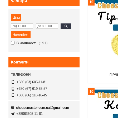
Фільтри
10
Ціна
Наявність
В наявності
191
Контакти
ГІР
+380 (63) 605-11-81
+380 (67) 619-85-57
10
+380 (66) 110-16-45
cheesemaster.com.ua@gmail.com
+38063605 11 81