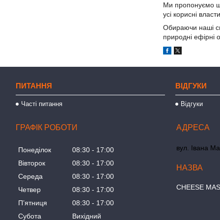
Ми пропонуємо шир
усі корисні власт
Обираючи наші спе
природні ефірні 
ПИТАННЯ
ВІДГУКИ
Часті питання
Відгуки
ГРАФІК РОБОТИ
вул. Івана Ма
Понеділок
08:30
17:00
Вівторок
08:30
17:00
Середа
08:30
17:00
СHEESE MA
Четвер
08:30
17:00
Пʼятниця
08:30
17:00
Субота
Вихідний