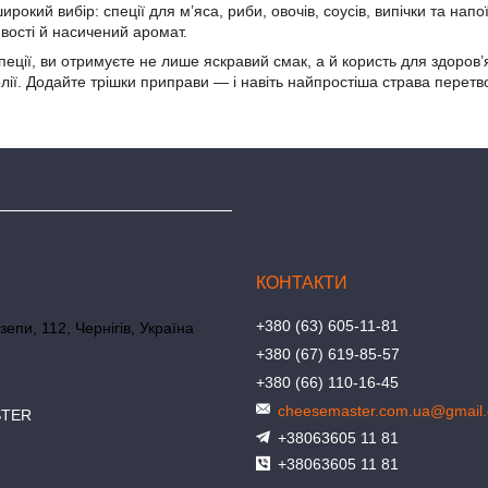
окий вибір: спеції для м’яса, риби, овочів, соусів, випічки та на
ивості й насичений аромат.
ції, ви отримуєте не лише яскравий смак, а й користь для здоров’я,
олії. Додайте трішки приправи — і навіть найпростіша страва перет
+380 (63) 605-11-81
зепи, 112, Чернігів, Україна
+380 (67) 619-85-57
+380 (66) 110-16-45
cheesemaster.com.ua@gmail
STER
+38063605 11 81
+38063605 11 81