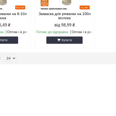
яжанки на 8-10л
Закваска для ряжанки на 100л
лока
молока
6,49 ₴
від 98,99 ₴
вки
Оптом і в роздріб
Готово до відправки
Оптом і в роздріб
упити
Купити