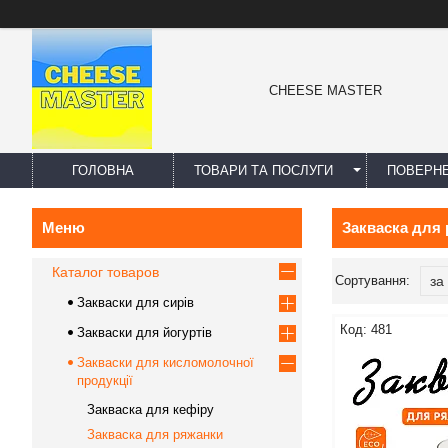
CHEESE MASTER
ГОЛОВНА
ТОВАРИ ТА ПОСЛУГИ
ПОВЕРНЕ
Закваска для
Каталог товаров
Закваски для сирів
481
Закваски для йогуртів
Закваски для кисломолочної
продукції
Закваска для кефіру
Закваска для ряжанки