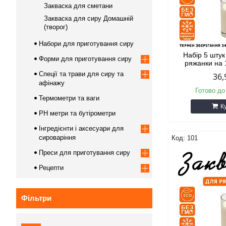
Закваска для сметани
Закваска для сиру Домашній
(творог)
Набори для приготування сиру
Набір 5 штук
Форми для приготування сиру
ряжанки на 
Спеції та трави для сиру та
36,
афінажу
Готово до
Термометри та ваги
К
PH метри та бутірометри
Інгредієнти і аксесуари для
сироваріння
101
Преси для приготування сиру
Рецепти
Фільтри