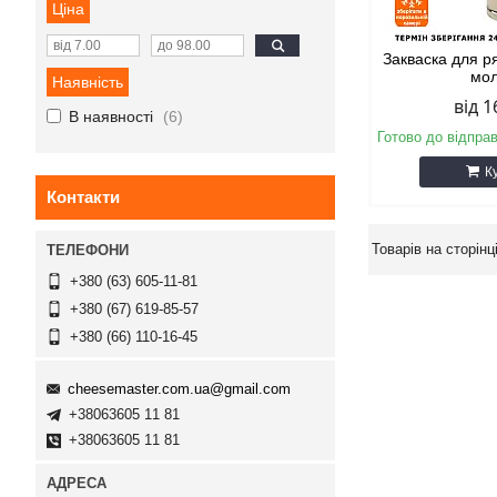
Ціна
Закваска для р
мо
Наявність
від 1
В наявності
6
Готово до відпра
К
Контакти
+380 (63) 605-11-81
+380 (67) 619-85-57
+380 (66) 110-16-45
cheesemaster.com.ua@gmail.com
+38063605 11 81
+38063605 11 81