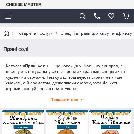
CHEESE MASTER
Товари та послуги
Спеції та трави для сиру та афінажу
Пряні солі
Каталог
«Пряні солі»
— це колекція унікальних приправ, які
поєднують натуральну сіль із пряними травами, спеціями та
сушеними овочами. Такі суміші збагачують страви не лише
смаком, а й ароматом, дозволяючи скорочувати кількість
окремих спецій під час приготування.
У нашому асортименті представлені різноманітні види
Показати все
пряних солей:
сванська сіль
(класична та червона);
адигейська сіль
(червона, біла);
чорна сіль Кала Намак
;