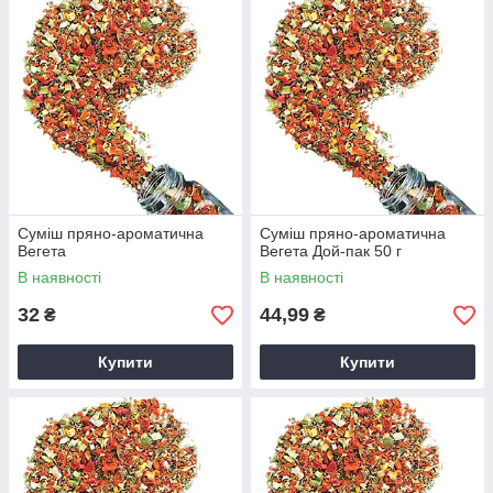
Крім кулінарних властивостей, ця приправа зберігає користь
овочів та трав, які входять до її складу. Вона не містить
штучних підсилювачів смаку та консервантів, що робить її
натуральним і безпечним продуктом.
У нашому каталозі представлена
високоякісна Вегета у
зручному пакуванні
, яке зберігає свіжість, аромат і
властивості суміші. Це приправа, яка стане незамінною на
будь-якій кухні.
Суміш пряно-ароматична
Суміш пряно-ароматична
Вегета
Вегета Дой-пак 50 г
В наявності
В наявності
32
44,99
₴
₴
Купити
Купити