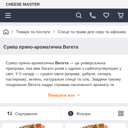
CHEESE MASTER
Товари та послуги
Спеції та трави для сиру та афінажу
Суміш пряно-ароматична Вегета
Суміш пряно-ароматична
Вегета
— це універсальна
приправа, яка вже багато років є однією з найпопулярніших у
світі. У її складі — сушені овочі (морква, цибуля, селера,
пастернак), зелень, натуральні спеції та сіль. Завдяки такому
поєднанню Вегета надає стравам насиченого аромату та
гармонійного смаку.
Показати все
Вона ідеально підходить для приготування супів, бульйонів,
соусів, м’яса, птиці, риби, картоплі, рису, овочевих страв і
салатів. Достатньо додати дрібку суміші — і навіть
Сортування
0
Фільтри
найпростіша страва заграє новими відтінками смаку. Вегета
зручна у використанні, адже дозволяє замінити кілька спецій
одночасно.