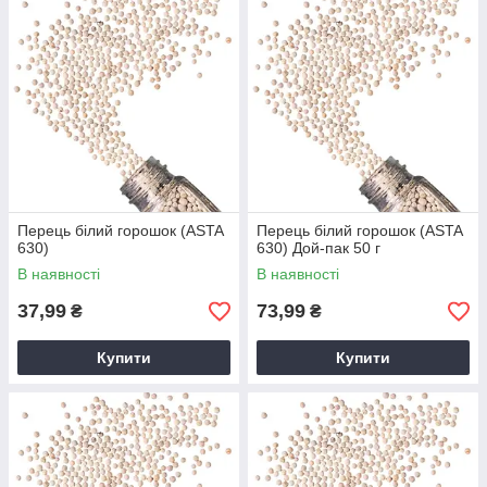
Спеція містить ефірні олії, вітаміни та мікроелементи, які
позитивно впливають на травлення й обмін речовин.
Наш
перець білий горошок
— це натуральна пряність без
домішок, яка проходить ретельний відбір і зберігає свіжість
завдяки герметичному пакуванню. Вона стане універсальним
інгредієнтом для вашої кухні та додасть стравам вишуканої
пряності.
Перець білий горошок (ASTA
Перець білий горошок (ASTA
630)
630) Дой-пак 50 г
В наявності
В наявності
37,99
73,99
₴
₴
Купити
Купити