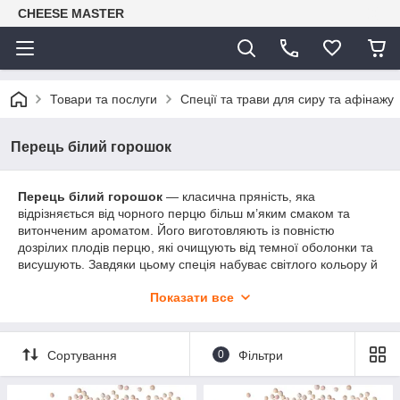
CHEESE MASTER
Товари та послуги
Спеції та трави для сиру та афінажу
Перець білий горошок
Перець білий горошок
— класична пряність, яка
відрізняється від чорного перцю більш м’яким смаком та
витонченим ароматом. Його виготовляють із повністю
дозрілих плодів перцю, які очищують від темної оболонки та
висушують. Завдяки цьому спеція набуває світлого кольору й
меншої гостроти, але водночас зберігає характерну пряність.
Показати все
У кулінарії білий перець особливо цінується за здатність
підкреслювати смак страв, не змінюючи їхнього кольору. Його
використовують у білих соусах, вершкових заправках, супах-
Сортування
0
Фільтри
пюре, страв із риби, птиці, овочів, морепродуктів і м’яса.
Також білий перець додають у маринади, ковбасні вироби та
суміші спецій.