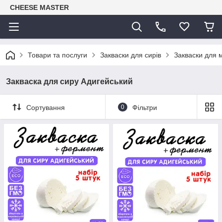
CHEESE MASTER
Товари та послуги
Закваски для сирів
Закваски для м
Закваска для сиру Адигейський
Сортування
0
Фільтри