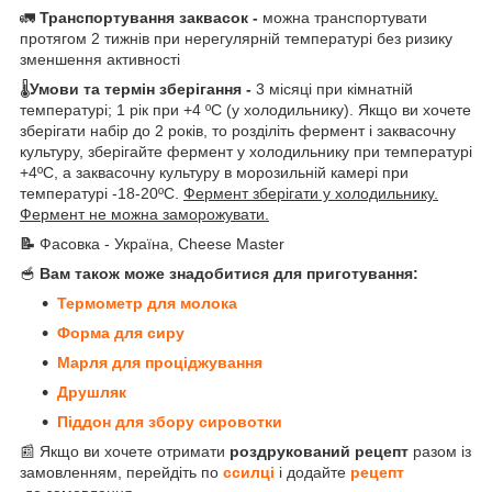
🚛
Транспортування заквасок -
можна транспортувати
протягом 2 тижнів при нерегулярній температурі без ризику
зменшення активності
🌡
Умови та термін зберігання -
3 місяці при кімнатній
температурі; 1 рік при +4 ºС (у холодильнику). Якщо ви хочете
зберігати набір до 2 років, то розділіть фермент і заквасочну
культуру, зберігайте фермент у холодильнику при температурі
+4ºС, а заквасочну культуру в морозильній камері при
температурі -18-20ºС.
Фермент зберігати у холодильнику.
Фермент не можна заморожувати.
📝
Фасовка - Україна, Cheese Master
🥣
Вам також може знадобитися для приготування:
Термомет
р для молока
Форма для сиру
Марля для проціджування
Друшляк
Піддон для збору сировотки
📰 Якщо ви хочете отримати
роздрукований рецепт
разом із
замовленням, перейдіть по
ссилці
і додайте
рецепт