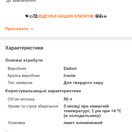
до замовлення.
💝🧀
🥰
ВІДГУКИ НАШИХ КЛІЄНТІВ
🤩👍
🔥
Приховати
Характеристики
Основні атрибути
Виробник
Dalton
Країна виробник
Італія
Тип закваски
Для твердого сиру
Користувальницькі характеристики
Об’єм молока
50 л
Умови та строк зберігання
3 місяці при кімнатній
температурі; 1 рік при +4 ºС
(в холодильнику)
Упаковка
пакет алюмінієвий