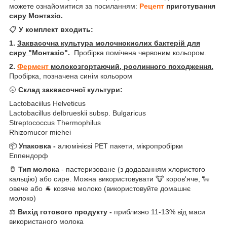
можете ознайомитися за посиланням:
Рецепт
приготування
сиру Монтазіо.
📋
У комплект входить:
1.
Заквасочна культура молочнокислих бактерій для
сиру "
Монтазіо".
Пробірка помічена червоним кольором.
2.
Фермент
молокозгортаючий, рослинного походження.
Пробірка, позначена синім кольором
🌝
Склад заквасочної культури:
Lactobaciilus Helveticus
Lactobacillus delbrueskii subsp. Bulgaricus
Streptococcus Thermophilus
Rhizomucor miehei
📦
Упаковка -
алюмінієві РЕТ пакети, мікропробірки
Еппендорф
🥛
Тип молока
- пастеризоване (з додаванням хлористого
кальцію) або сире. Можна використовувати 🐮 коров'яче, 🐑
овече або 🐐 козяче молоко (використовуйте домашнє
молоко)
⚖️
Вихід готового продукту -
приблизно 11-13% від маси
використаного молока