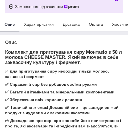
Замовлення під захистом
Опис
Характеристики
Доставка
Оплата
Умови п
Опис
Комплект для приготування сиру Монтазіо з 50 л
молока CHEESE MASTER. Який включає в себе
заквасочну культуру і фермент.
✅
Для приготування сиру необхідні тільки молоко,
закваска і фермент
✅ Справжній сир без добавок своїми руками
✅ Багатий вітамінами та мінеральними компонентами
✅ Збереження всіх корисних речовин
✅ І звичайно ж смак! Домашній сир – це завжди свіжий
продукт з чудовими смаковими якостями
🧀
Докладніше про сир, про способи його приготування і
про те, які аксесуари та інгредієнти
вам знадобляться, ви