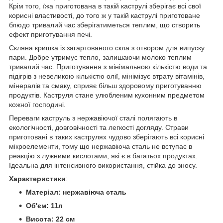
Крім того, їжа приготована в такій каструлі зберігає всі свої
корисні властивості, до того ж у такій каструлі приготоване
блюдо тривалий час зберігатиметься теплим, що створить
ефект приготування печі.
Скляна кришка із загартованого скла з отвором для випуску
пари. Добре утримує тепло, залишаючи молоко теплим
тривалий час. Приготування з мінімальною кількістю води та
підігрів з невеликою кількістю олії, мінімізує втрату вітамінів,
мінералів та смаку, сприяє більш здоровому приготуванню
продуктів. Каструля стане улюбленим кухонним предметом
кожної господині.
Переваги каструль з нержавіючої сталі полягають в
екологічності, довговічності та легкості догляду. Страви
приготовані в таких каструлях чудово зберігають всі корисні
мікроелементи, тому що нержавіюча сталь не вступає в
реакцію з лужними кислотами, які є в багатьох продуктах.
Ідеальна для інтенсивного використання, стійка до зносу.
Характеристики
:
Матеріал: нержавіюча сталь
Об'єм: 11л
Висота: 22 см