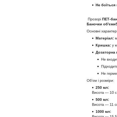
Не боїться 
Прозорі
ПЕТ-ба
Баночки об'єми5
Основні характер
Матеріал:
м
Кришка:
у 
Дозаторна к
Не входи
Підходить
Не герме
Об’єм і розміри:
250 мл:
Висота — 10 с
500 мл:
Висота — 11 с
1000 мл:
Висота — 15,5