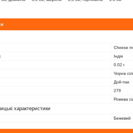
ки
Cheese m
к
Індія
0.02 г
Чорна сі
Дой-пак
279
Рожева сі
ицькі характеристики
Бежевий