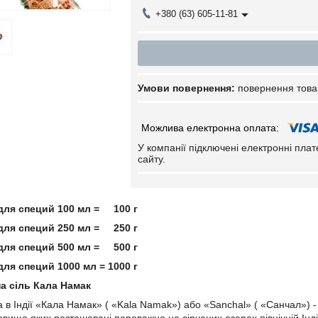
+380 (63) 605-11-81
повернення това
У компанії підключені електронні пла
сайту.
для специй 100 мл = 100 г
для специй 250 мл = 250 г
для специй 500 мл = 500 г
ля специй 1000 мл = 1000 г
а сіль Кала Намак
а в Індії «Кала Намак» ( «Kala Namak») або «Sanchal» ( «Санчал») 