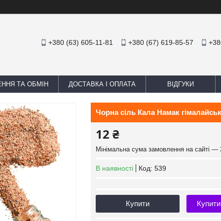
+380 (63) 605-11-81
+380 (67) 619-85-57
+38
ННЯ ТА ОБМІН
ДОСТАВКА І ОПЛАТА
ВІДГУКИ
Чорна сіль Кала Намак гімалайськ
12 ₴
Мінімальна сума замовлення на сайті — 
В наявності
Код:
539
Купити
Купити