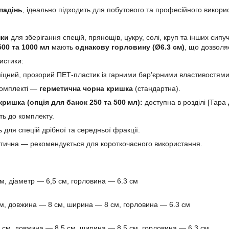
падінь
, ідеально підходить для побутового та професійного викори
нки
для зберігання спецій, прянощів, цукру, солі, круп та інших сипуч
00 та 1000 мл
мають
однакову горловину (Ø6.3 см)
, що дозволя
истики:
іцний, прозорий ПЕТ-пластик із гарними бар’єрними властивостями
комплекті —
герметична чорна кришка
(стандартна).
ришка (опція для банок 250 та 500 мл):
доступна в розділі [Тара 
ть до комплекту.
 для спецій дрібної та середньої фракції.
тична — рекомендується для короткочасного використання.
м, діаметр — 6,5 см, горловина — 6.3 см
м, довжина — 8 см, ширина — 8 см, горловина — 6.3 см
 см, довжина — 8,5 см, ширина — 8,5 см, горловина — 6.3 см