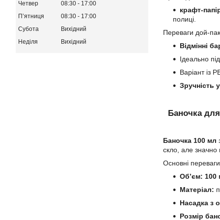
Четвер
08:30
17:00
крафт-папір
Пʼятниця
08:30
17:00
полиці.
Субота
Вихідний
Переваги дой-пак
Неділя
Вихідний
Відмінні ба
Ідеально пі
Варіант із 
Зручність 
Баночка для
Баночка 100 мл
з
скло, але значно
Основні переваги
Об’єм: 100
Матеріал:
п
Насадка з 
Розмір бан