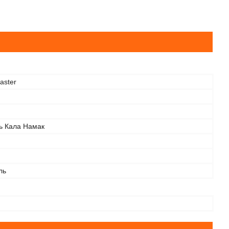
aster
ль Кала Намак
ль