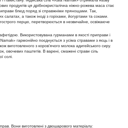
 і Пакистану. Індійська сіль «Kala Namak» отримала назву
чових продуктів ця дрібнокристалічна ніжно-рожева маса стає
риправи блюд поряд зі справжніми прянощами. Так,
 салатах, а також іноді з горіхами, йогуртами та соками.
і гострого перцю, перетворюється в незвичайне, освіжаюче
афетідою. Використовувана гурманами в якості приправи і
a Namak» гармонійно поєднується з усіма стравами з яєць і в
акож виготовленого з коров'ячого молока адигейського сиру.
ок, овочевих паштетів. В варені, смажені страви сіль
ї солі.
иправ. Вони виготовлені з двошарового матеріалу: