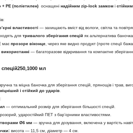
 + РЕ (поліетилен)
оснащені
надійним zip-lock замком
і
стійким
ів:
р’єрні властивості
— захищають вміст від вологи, світла та повітря
дходять для
тривалого зберігання спецій
як альтернатива баночка
РЕ має
прозоре віконце
, через яке видно продукт (проте спеції бажа
у використанні
— багаторазове відкривання та компактне зберіганн
 спецій250,1000 мл
ручна та міцна баночка для зберігання спецій, прянощів і трав, ви
міцніший і стійкий до ударів
.
:
 мл
— оптимальний розмір для зберігання більшості спецій.
розорий, ударостійкий ПЕТ з бар’єрними властивостями.
отворами Ø6 мм
— зручна для дозування, включена у вартість навіт
очки:
висота — 11,5 см, діаметр — 4 см.