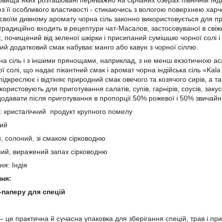
вища яких розташовані переважно на сірчаних озерах північній Індії
ез її особливого властивості - стикаючись з вологою поверхнею хар
своїм дивному аромату чорна сіль законно використовується для п
радиційно входить в рецептури чат-Масалов, застосовуваної в свіжих
к, почищений від зеленої шкірки і присипаний сумішшю чорної солі 
вий додатковий смак набуває манго або кавун з чорної сіллю.
а сіль і з іншими прянощами, наприклад, з не менш екзотичною ас
ї солі, що надає пікантний смак і аромат чорна індійська сіль «Kal
підкреслює і відтіняє природний смак овечого та козячого сирів, а т
ористовують для приготування салатів, супів, гарнірів, соусів, закус
одавати після приготування в пропорції 50% рожевої і 50% звичайно
: кристалічний продукт крупного помелу
рий
, солоний, зі смаком сірководню
ий, виражений запах сірководню
я: Індія
ня:
-паперу для спецій
— це практична й сучасна упаковка для зберігання спецій, трав і пр