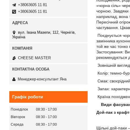
походження, родо
+38063605 11 81
«чорна сіль» чер
чорною. Завдяки 
+38063605 11 81
наприклад, вона т
Пересічний огіро
частування. Ціка
вул. Івана Мазепи, 112, Чернігів,
Поєднується чорн
Україна
замінника кухонно
той же час тонко 
Застосування: Вик
рекомендується д
СHEESE MASTER
Зовнішній вигляд
Колір: темно-бу
Менеджер-консультант Яна
Смак: своєрідний
Запах: характерн
Графік роботи
Країна походженн
Види фасуван
Понеділок
08:30
17:00
Дой-пак з крафт
Вівторок
08:30
17:00
Середа
08:30
17:00
Щільні дой-паки 