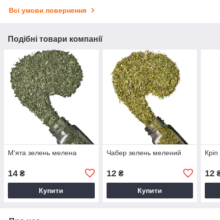
Всі умови повернення
Подібні товари компанії
М'ята зелень мелена
Чабер зелень мелений
Кріп
14
12
12
₴
₴
Купити
Купити