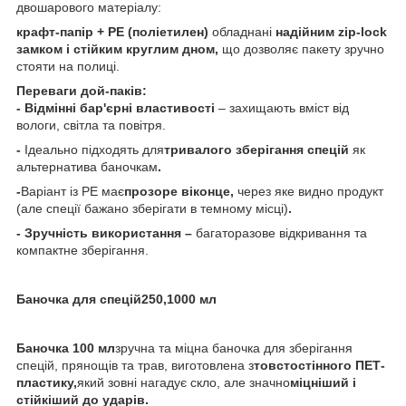
двошарового матеріалу:
крафт-папір + РЕ (поліетилен)
обладнані
надійним zip-lock
замком і стійким круглим дном,
що дозволяє пакету зручно
стояти на полиці.
Переваги дой-паків:
- Відмінні бар'єрні властивості
– захищають вміст від
вологи, світла та повітря.
-
Ідеально підходять для
тривалого зберігання спецій
як
альтернатива баночкам
.
-
Варіант із РЕ має
прозоре віконце,
через яке видно продукт
(але спеції бажано зберігати в темному місці)
.
- Зручність використання –
багаторазове відкривання та
компактне зберігання.
Баночка для спецій250,1000 мл
Баночка 100 мл
зручна та міцна баночка для зберігання
спецій, прянощів та трав, виготовлена з
товстостінного ПЕТ-
пластику,
який зовні нагадує скло, але значно
міцніший і
стійкіший до ударів.