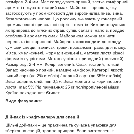
розміром 2-4 мм. Має солодкувато-пряний, злегка камфорний
аромат і гіркувато-гострий смак. Майоран - пряність, яку
застосовують у промисловості для виробництва пива, вина,
безалкогольних напоїв. Цю рослину вживають у консервній
промисловості при солінні огірків і томатів. Використовується
як приправа до м'ясних страв, супів, салатів, напоїв, придає
особливий аромат та смак. Майораном можна замінити
перець та інші прянощі. Майоран також входити до складу
сумішей спецій: італійські трави, прованські трави, для плову,
м'яса, хмелі-сунелі. Форма: висушені шматочки листя різної
форми із суцвіттями. Метод сушіння: природний (польовий).
Розмір різу: 2-4 мм. Колір: зелений. Смак: гострий, тонкий.
Запах: насичено пряний, нагадує камфору. Категорії якості:
вищий сорт (до 2% стеблів) / перший сорт (до 35% стеблів)
Зміст ефірних олій: min 0,3% Зміст жовтого та коричневого
листя: max 5% Рід пакування: 25 кг поліпропіленові мішки.
Країна походження: Єгипет.
Види фасування:
Дій-пак із крафт-паперу для спецій
Щільні дой-паки – це практична та сучасна упаковка для
зберігання спецій, трав та приправ. Вони виготовлені із