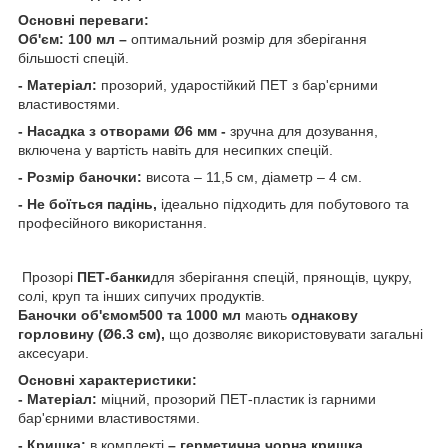
Основні переваги:
Об'єм: 100 мл –
оптимальний розмір для зберігання
більшості спецій.
- Матеріал:
прозорий, ударостійкий ПЕТ з бар'єрними
властивостями.
- Насадка з отворами Ø6 мм -
зручна для дозування,
включена у вартість навіть для несипких спецій.
- Розмір баночки:
висота – 11,5 см, діаметр – 4 см.
- Не боїться падінь,
ідеально підходить для побутового та
професійного використання.
Прозорі
ПЕТ-банки
для зберігання спецій, прянощів, цукру,
солі, круп та інших сипучих продуктів.
Баночки об'ємом500 та 1000 мл
мають
однакову
горловину (Ø6.3 см),
що дозволяє використовувати загальні
аксесуари.
Основні характеристики:
- Матеріал:
міцний, прозорий ПЕТ-пластик із гарними
бар'єрними властивостями.
- Кришка:
в комплекті
– герметична чорна кришка