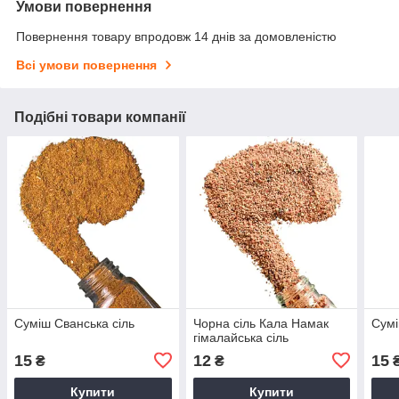
Умови повернення
Повернення товару впродовж 14 днів за домовленістю
Всі умови повернення
Подібні товари компанії
Суміш Сванська сіль
Чорна сіль Кала Намак
Сумі
гімалайська сіль
15
12
15
₴
₴
Купити
Купити