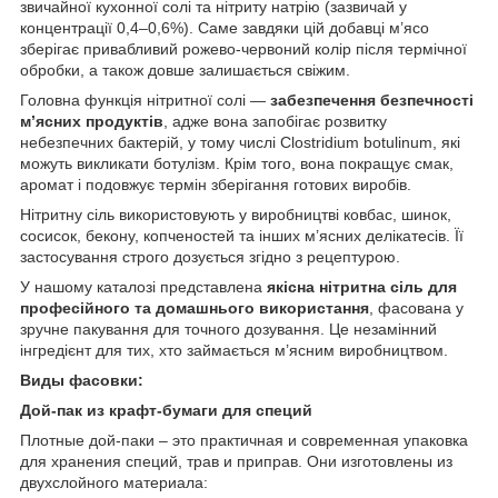
звичайної кухонної солі та нітриту натрію (зазвичай у
концентрації 0,4–0,6%). Саме завдяки цій добавці м’ясо
зберігає привабливий рожево-червоний колір після термічної
обробки, а також довше залишається свіжим.
Головна функція нітритної солі —
забезпечення безпечності
м’ясних продуктів
, адже вона запобігає розвитку
небезпечних бактерій, у тому числі Clostridium botulinum, які
можуть викликати ботулізм. Крім того, вона покращує смак,
аромат і подовжує термін зберігання готових виробів.
Нітритну сіль використовують у виробництві ковбас, шинок,
сосисок, бекону, копченостей та інших м’ясних делікатесів. Її
застосування строго дозується згідно з рецептурою.
У нашому каталозі представлена
якісна нітритна сіль для
професійного та домашнього використання
, фасована у
зручне пакування для точного дозування. Це незамінний
інгредієнт для тих, хто займається м’ясним виробництвом.
Виды фасовки:
Дой-пак из крафт-бумаги для специй
Плотные дой-паки – это практичная и современная упаковка
для хранения специй, трав и приправ. Они изготовлены из
двухслойного материала: