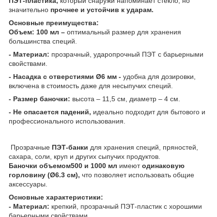
ПЭТ-пластика,
который снаружи напоминает стекло, но
значительно
прочнее и устойчив к ударам.
Основные преимущества:
Объем: 100 мл –
оптимальный размер для хранения
большинства специй.
- Материал:
прозрачный, ударопрочный ПЭТ с барьерными
свойствами.
- Насадка с отверстиями Ø6 мм -
удобна для дозировки,
включена в стоимость даже для несыпучих специй.
- Размер баночки:
высота – 11,5 см, диаметр – 4 см.
- Не опасается падений,
идеально подходит для бытового и
профессионального использования.
Прозрачные
ПЭТ-банки
для хранения специй, пряностей,
сахара, соли, круп и других сыпучих продуктов.
Баночки объемом500 и 1000 мл
имеют
одинаковую
горловину (Ø6.3 см),
что позволяет использовать общие
аксессуары.
Основные характеристики:
- Материал:
крепкий, прозрачный ПЭТ-пластик с хорошими
барьерными свойствами.