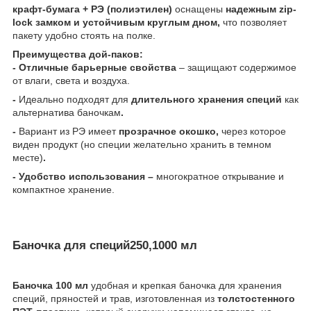
крафт-бумага + РЭ (полиэтилен)
оснащены
надежным zip-
lock замком и устойчивым круглым дном,
что позволяет
пакету удобно стоять на полке.
Преимущества дой-паков:
- Отличные барьерные свойства
– защищают содержимое
от влаги, света и воздуха.
-
Идеально подходят для
длительного хранения специй
как
альтернатива баночкам
.
-
Вариант из РЭ имеет
прозрачное окошко,
через которое
виден продукт (но специи желательно хранить в темном
месте)
.
- Удобство использования –
многократное открывание и
компактное хранение.
Баночка для специй250,1000 мл
Баночка 100 мл
удобная и крепкая баночка для хранения
специй, пряностей и трав, изготовленная из
толстостенного