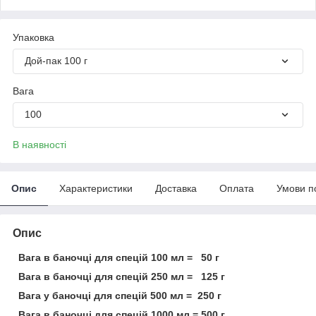
Упаковка
Дой-пак 100 г
Вага
100
В наявності
Опис
Характеристики
Доставка
Оплата
Умови п
Опис
Вага в баночці для спецій 100 мл = 50 г
Вага в баночці для спецій 250 мл = 125 г
Вага у баночці для спецій 500 мл = 250 г
Вага в баночці для спецій 1000 мл = 500 г