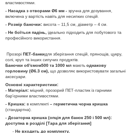
властивостями.
- Насадка з отворами Ø6 мм -
зручна для дозування,
включена у вартість навіть для несипких спецій.
- Розмір баночки:
висота – 11,5 см, діаметр – 4 см.
- Не боїться падінь,
ідеально підходить для побутового та
професійного використання.
Прозорі
ПЕТ-банки
для зберігання спецій, прянощів, цукру,
солі, круп та інших сипучих продуктів.
Баночки об'ємом500 та 1000 мл
мають
однакову
горловину (Ø6.3 см),
що дозволяє використовувати загальні
аксесуари.
Основні характеристики:
- Матеріал:
міцний, прозорий ПЕТ-пластик із гарними
бар'єрними властивостями.
- Кришка:
в комплекті
– герметична чорна кришка
(стандартна).
- Дозаторна кришка (опція для банок 250 і 500 мл):
доступна в розділі [Тара для зберігання]
-
Не входить до комплекту.