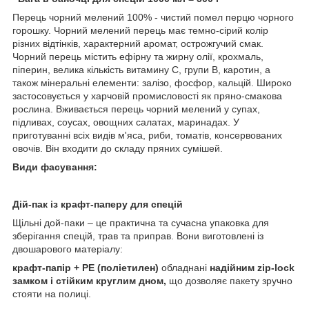
Перець чорний мелений 100% - чистий помел перцю чорного
горошку. Чорний мелений перець має темно-сірий колір
різних відтінків, характерний аромат, острожгучий смак.
Чорний перець містить ефірну та жирну олії, крохмаль,
піперин, велика кількість витамину С, групи В, каротин, а
також мінеральні елементи: залізо, фосфор, кальцій. Широко
застосовується у харчовій промисловості як пряно-смакова
рослина. Вживається перець чорний мелений у супах,
підливах, соусах, овощних салатах, маринадах. У
приготуванні всіх видів м'яса, риби, томатів, консервованих
овочів. Він входити до складу пряних сумішей.
Види фасування:
Дій-пак із крафт-паперу для спецій
Щільні дой-паки – це практична та сучасна упаковка для
зберігання спецій, трав та приправ. Вони виготовлені із
двошарового матеріалу:
крафт-папір + РЕ (поліетилен)
обладнані
надійним zip-lock
замком і стійким круглим дном,
що дозволяє пакету зручно
стояти на полиці.