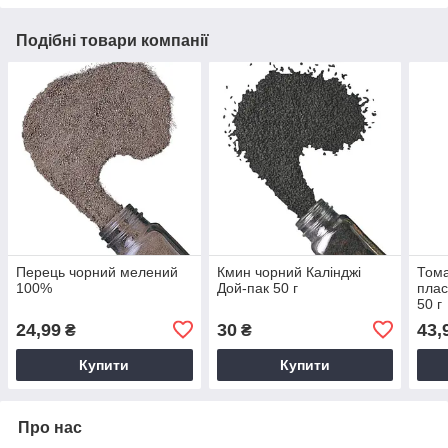
Подібні товари компанії
Перець чорний мелений
Кмин чорний Калінджі
Тома
100%
Дой-пак 50 г
плас
50 г
24,99
30
43,
₴
₴
Купити
Купити
Про нас