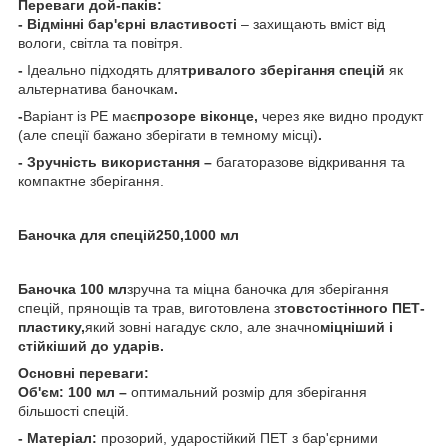
Переваги дой-паків:
- Відмінні бар'єрні властивості
– захищають вміст від
вологи, світла та повітря.
-
Ідеально підходять для
тривалого зберігання спецій
як
альтернатива баночкам
.
-
Варіант із РЕ має
прозоре віконце,
через яке видно продукт
(але спеції бажано зберігати в темному місці)
.
- Зручність використання –
багаторазове відкривання та
компактне зберігання.
Баночка для спецій250,1000 мл
Баночка 100 мл
зручна та міцна баночка для зберігання
спецій, прянощів та трав, виготовлена з
товстостінного ПЕТ-
пластику,
який зовні нагадує скло, але значно
міцніший і
стійкіший до ударів.
Основні переваги:
Об'єм: 100 мл –
оптимальний розмір для зберігання
більшості спецій.
- Матеріал:
прозорий, ударостійкий ПЕТ з бар'єрними