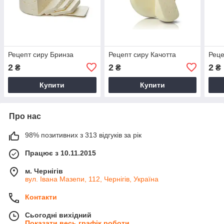
Рецепт сиру Бринза
Рецепт сиру Качотта
Реце
2
2
2
₴
₴
₴
Купити
Купити
Про нас
98% позитивних з 313 відгуків за рік
Працює з 10.11.2015
м. Чернігів
вул. Івана Мазепи, 112, Чернігів, Україна
Контакти
Сьогодні вихідний
Показати весь графік роботи