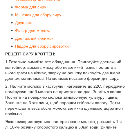
Форма для сиру
Мішечок для сбору сиру
Друшляк
Фільтр для молока
Дренажний килимок
Піддон для сбору сировотки
РЕЦЕПТ СИРУ КРОТТЕН:
1.Ретельно вимийте все обладнання. Приготуйте дренажний
контейнер: візьміть миску або невеликий тазик, поставте в
нього грати на ніжках, зверху на решітку покладіть два шари
дренажних килимків. На килимок поставте форми для сиру.
2. Налийте молоко в каструлю і нагрівайте до 22С, періодично
помішуючи, щоб молоко не пристало до дна. Зніміть з вогню.
Посипте на поверхню молока заквасочную культуру і цвіль.
Залиште на 3 хвилини, щоб порошки ввібрали вологу. Потім
перемішайте весь обсяг молока великий шумівкою акуратно і
повільно.
Якщо використовується пастеризоване молоко, розчиніть 1 ч.
л. 10-% розчину хлористого кальцію в 50мл води. Вилийте