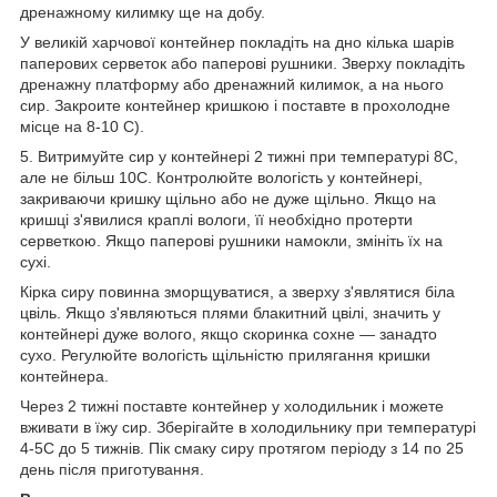
дренажному килимку ще на добу.
У великій харчової контейнер покладіть на дно кілька шарів
паперових серветок або паперові рушники. Зверху покладіть
дренажну платформу або дренажний килимок, а на нього
сир. Закроите контейнер кришкою і поставте в прохолодне
місце на 8-10 С).
5. Витримуйте сир у контейнері 2 тижні при температурі 8С,
але не більш 10С. Контролюйте вологість у контейнері,
закриваючи кришку щільно або не дуже щільно. Якщо на
кришці з'явилися краплі вологи, її необхідно протерти
серветкою. Якщо паперові рушники намокли, змініть їх на
сухі.
Кірка сиру повинна зморщуватися, а зверху з'являтися біла
цвіль. Якщо з'являються плями блакитний цвілі, значить у
контейнері дуже волого, якщо скоринка сохне ― занадто
сухо. Регулюйте вологість щільністю прилягання кришки
контейнера.
Через 2 тижні поставте контейнер у холодильник і можете
вживати в їжу сир. Зберігайте в холодильнику при температурі
4-5С до 5 тижнів. Пік смаку сиру протягом періоду з 14 по 25
день після приготування.