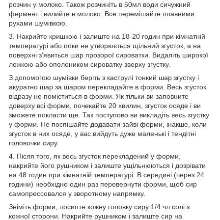
розчин у молоко. Також розчиніть в 50мл води сичужний
фермент і вилийте в молоко. Все перемішайте плавними
рухами шумівкою.
3. Накрийте кришкою і залиште на 18-20 годин при кімнатній
температурі або поки не утворюється щільний згусток, а на
поверхні з'явиться шар прозорої сироватки. Видаліть широкої
ложкою або ополоником сироватку зверху згустку.
З допомогою шумівки беріть з каструлі тонкий шар згустку і
акуратно шар за шаром перекладайте в форми. Весь згусток
відразу не поміститься в форми. Як тільки ви заповните
доверху всі форми, почекайте 20 хвилин, згусток осяде і ви
зможете покласти ще. Так поступово ви викладіть весь згустку
у форми. Не поспішайте додавати зайві форми, інакше, коли
згусток в них осяде, у вас вийдуть дуже маленькі і тендітні
головочки сиру.
4. Після того, як весь згусток перекладений у форми,
накрийте його рушником і залиште ущільнюються і дозрівати
на 48 годин при кімнатній температурі. В середині (через 24
години) необхідно один раз перевернути форми, щоб сир
самопрессовался у зворотному напрямку.
Зніміть форми, посипте кожну головку сиру 1/4 чл солі з
кожної сторони. Накрийте рушником і залиште сир на