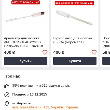
Ареометр для молока
Бутирометр для молока
Поро
АМТ 1015-1040 кг/м3 з
(0-6%) (жиромера)
pH4.
Повіркою ГОСТ 18481-81
(Для
приг
400
400
59
₴
₴
калі
Купити
Купити
Про нас
98% позитивних з 312 відгуків за рік
Працює з 10.11.2015
м. Чернігів
вул. Івана Мазепи, 112, Чернігів, Україна