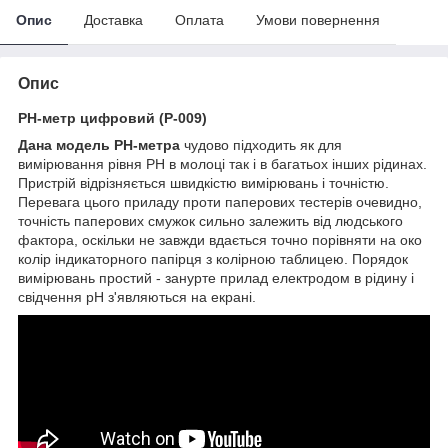
Опис
Доставка
Оплата
Умови повернення
Опис
PH-метр цифровий (P-009)
Дана модель РН-метра
чудово підходить як для
вимірювання рівня РН в молоці так і в багатьох інших рідинах.
Пристрій відрізняється швидкістю вимірювань і точністю.
Перевага цього приладу проти паперових тестерів очевидно,
точність паперових смужок сильно залежить від людського
фактора, оскільки не завжди вдається точно порівняти на око
колір індикаторного папірця з колірною таблицею. Порядок
вимірювань простий - занурте прилад електродом в рідину і
свідчення pH з'являються на екрані.