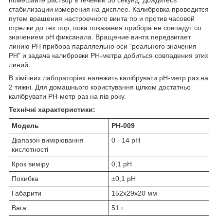
стабилизации измерения на дисплее. Калибровка проводится
путем вращения настроечного винта по и против часовой
стрелки до тех пор, пока показания прибора не совпадут со
значением pH фиксанала. Вращение винта передвигает
линию РH прибора параллельно оси “реального значения
РH” и задача калибровки РН-метра добиться совпадения этих
линий.
В хімічних лабораторіях належить калібрувати pH-метр раз на
2 тижні. Для домашнього користування цілком достатньо
калібрувати РН-метр раз на пів року.
Технічні характеристики:
Модель
PH-009
Діапазон вимірювання
0 - 14 pH
кислотності
Крок виміру
0,1 pH
Похибка
±0,1 pH
Габарити
152х29х20 мм
Вага
51 г