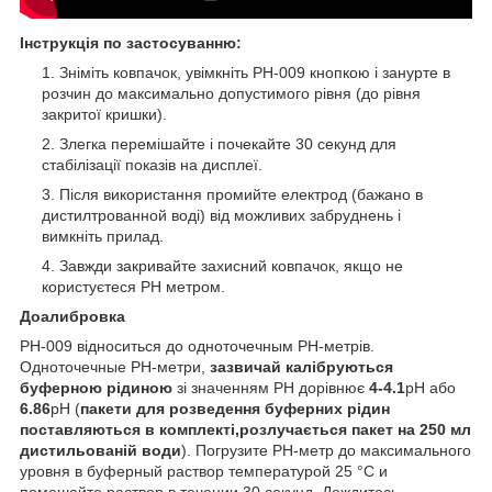
Інструкція по застосуванню:
Зніміть ковпачок, увімкніть РН-009 кнопкою і занурте в
розчин до максимально допустимого рівня (до рівня
закритої кришки).
Злегка перемішайте і почекайте 30 секунд для
стабілізації показів на дисплеї.
Після використання промийте електрод (бажано в
дистилтрованной воді) від можливих забруднень і
вимкніть прилад.
Завжди закривайте захисний ковпачок, якщо не
користуєтеся РН метром.
До
алибровка
РН-009 відноситься до одноточечным РН-метрів.
Одноточечные РН-метри,
зазвичай калібруються
буферною рідиною
зі значенням РН дорівнює
4-4.1
pH
або
6.86
pH (
пакети для розведення буферних рідин
поставляються в комплекті,розлучається пакет на 250 мл
дистильованій води
). Погрузите РН-метр до максимального
уровня в буферный раствор температурой 25 °C и
помешайте раствор в течении 30 секунд. Дождитесь