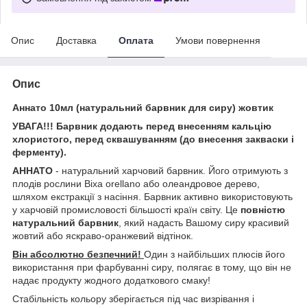
Опис
Доставка
Оплата
Умови повернення
Опис
Аннато 10мл (натуральний барвник для сиру) жовтик
УВАГА!!! Барвник додають перед внесенням кальцію
хлористого, перед сквашуванням (до внесення закваски і
ферменту).
АННАТО
- натуральний харчовий барвник. Його отримують з
плодів рослини Bixa orellano або олеандровое дерево,
шляхом екстракції з насіння. Барвник активно використовують
у харчовій промисловості більшості країн світу. Це
повністю
натуральний барвник
, який надасть Вашому сиру красивий
жовтий або яскраво-оранжевий відтінок.
Він абсолютно безпечний!
Один з найбільших плюсів його
використання при фарбуванні сиру, полягає в тому, що він не
надає продукту жодного додаткового смаку!
Стабільність кольору зберігається під час визрівання і