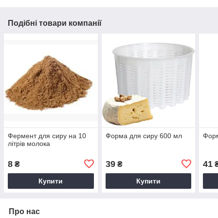
Подібні товари компанії
Фермент для сиру на 10
Форма для сиру 600 мл
Форм
літрів молока
8
39
41
₴
₴
Купити
Купити
Про нас