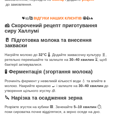
до замовлення.
💝🧀
🥰
ВІДГУКИ НАШИХ КЛІЄНТІВ
🤩👍
🔥
🧀 Скорочений рецепт приготування
сиру Халлумі
🥛 Підготовка молока та внесення
закваски
Нагрійте молоко до
32°C
🌡️. Додайте заквасочну культуру 🧬,
ретельно перемішайте та залиште на
30–40 хвилин
⏳, щоб
бактерії активувалися.
🧪 Ферментація (згортання молока)
Розчиніть фермент у невеликій кількості води 💧 та влийте в
молоко. Накрийте кришкою 🍳 і залиште на
30–40 хвилин
до
утворення щільного згустку 🧊.
🔪 Нарізка та осадження зерна
Розріжте згусток на кубики 🟥. Зачекайте
5–10 хвилин
⏱️,
поки сироватка почне відділятися, а зерно осяде на дно.