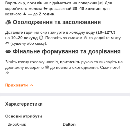
Варіть сир, поки він не підніметься на поверхню 🆙. Для
коров'ячого молока 🐄 це зазвичай
30–40 хвилин
, для
козячого 🐐 — до
2 годин
.
🧊 Охолодження та засолювання
Дістаньте гарячий сир і занурте в холодну воду (
10–12°C
)
на
10–20 секунд
⏱️. Посоліть за смаком 🧂 та додайте м'яту
🌱 (сушену або свіжу).
🫓 Фінальне формування та дозрівання
Зігніть кожну головку навпіл, притисніть рукою та викладіть на
дренажну поверхню 🕸️ до повного охолодження. Смачного!
🎉
Приховати
Характеристики
Основні атрибути
Виробник
Dalton