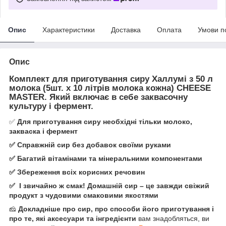
Опис
Характеристики
Доставка
Оплата
Умови п
Опис
Комплект для приготування сиру Халлумі з 50 л
молока (5шт. х 10 літрів молока кожна)
CHEESE
MASTER. Який включає в себе заквасочну
культуру і фермент.
✅
Для приготування сиру необхідні тільки молоко,
закваска і фермент
✅ Справжній сир без добавок своїми руками
✅ Багатий вітамінами та мінеральними компонентами
✅ Збереження всіх корисних речовин
✅ І звичайно ж смак! Домашній сир – це завжди свіжий
продукт з чудовими смаковими якостями
🧀
Докладніше про сир, про способи його приготування і
про те, які аксесуари та інгредієнти
вам знадобляться, ви