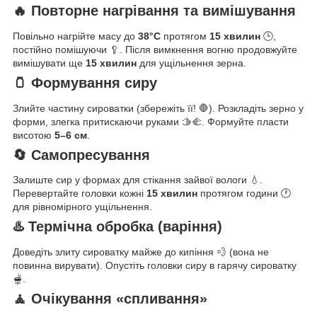
🔥 Повторне нагрівання та вимішування
Повільно нагрійте масу до
38°C
протягом
15 хвилин
🕒,
постійно помішуючи 🥄. Після вимкнення вогню продовжуйте
вимішувати ще
15 хвилин
для ущільнення зерна.
🫙 Формування сиру
Злийте частину сироватки (збережіть її! 🛑). Розкладіть зерно у
форми, злегка притискаючи руками 🫱🫲. Формуйте пласти
висотою
5–6 см
.
🔄 Самопресування
Залиште сир у формах для стікання зайвої вологи 💧.
Перевертайте головки кожні
15 хвилин
протягом години 🕐
для рівномірного ущільнення.
♨️ Термічна обробка (варіння)
Доведіть злиту сироватку майже до кипіння 💨 (вона не
повинна вирувати). Опустіть головки сиру в гарячу сироватку
🫕.
🧘 Очікування «спливання»