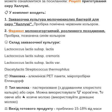
можете ознайомитися за посиланням:
Рецепт
приготування
сиру Халлумі.
📋
У комплект входить:
1.
Заквасочна культура молочнокислих бактерій для
сиру "Халлумі".
Пробірка помічена червоним кольором.
2.
Фермент
молокозгортаючий, рослинного походження.
Пробірка, позначена синім кольором
🌝
Склад заквасочної культури:
Lactococcus lactis subsp. lactis
Lactococcus lactis subsp. cremoris
Lactococcus lactis subsp. lactis var.
Diacetylactis Streptococcus thermophilus
📦
Упаковка -
алюмінієві РЕТ пакети, мікропробірки
Еппендорф
🥛
Тип молока
- пастеризоване (з додаванням хлористого
кальцію) або сире. Можна використовувати 🐮 коров'яче, 🐑
овече або 🐐 козяче молоко (використовуйте домашнє
молоко)
⚖️
Вихід готового продукту -
приблизно 15-18% від маси