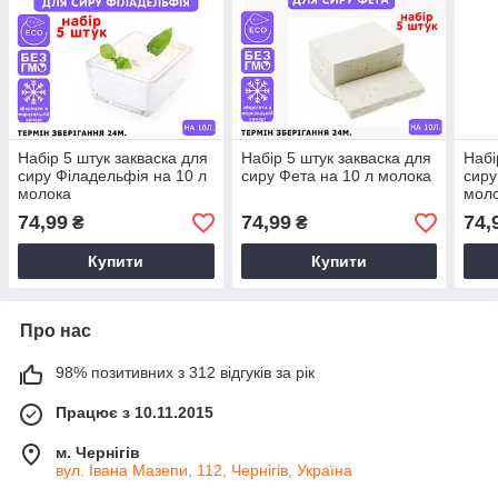
Набір 5 штук закваска для
Набір 5 штук закваска для
Набі
сиру Філадельфія на 10 л
сиру Фета на 10 л молока
сиру
молока
мол
74,99
74,99
74,
₴
₴
Купити
Купити
Про нас
98% позитивних з 312 відгуків за рік
Працює з 10.11.2015
м. Чернігів
вул. Івана Мазепи, 112, Чернігів, Україна