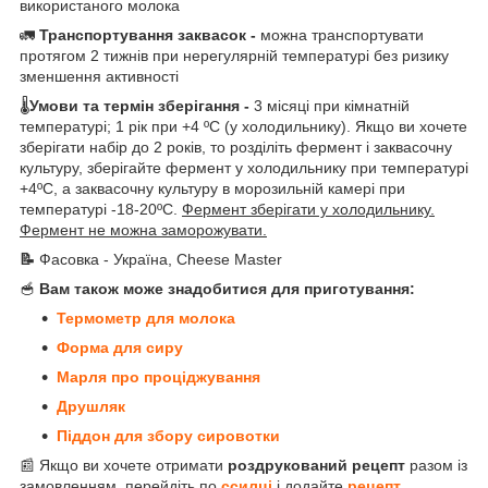
використаного молока
🚛
Транспортування заквасок -
можна транспортувати
протягом 2 тижнів при нерегулярній температурі без ризику
зменшення активності
🌡
Умови та термін зберігання -
3 місяці при кімнатній
температурі; 1 рік при +4 ºС (у холодильнику). Якщо ви хочете
зберігати набір до 2 років, то розділіть фермент і заквасочну
культуру, зберігайте фермент у холодильнику при температурі
+4ºС, а заквасочну культуру в морозильній камері при
температурі -18-20ºС.
Фермент зберігати у холодильнику.
Фермент не можна заморожувати.
📝
Фасовка - Україна, Cheese Master
🥣
Вам також може знадобитися для приготування:
Термомет
р для молока
Форма для сиру
Марля про проціджування
Друшляк
Піддон для збору сировотки
📰 Якщо ви хочете отримати
роздрукований рецепт
разом із
замовленням, перейдіть по
ссилці
і додайте
рецепт