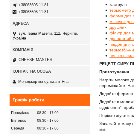
каструля
+38063605 11 81
термомет
р 
+38063605 11 81
форма для 
мішечок для
друшляк
фільтр для 
вул. Івана Мазепи, 112, Чернігів,
Україна
дренажний 
піддон для 
термозбіжни
пензель сил
СHEESE MASTER
РЕЦЕПТ СИРУ П
Приготування
Нагріти молоко д
Менеджер-консультант Яна
перемішайте. Нак
Додайте фермент 
Графік роботи
Додайте в молоко
відділення", приб
Понеділок
08:30
17:00
Поріжте згусток 
Вівторок
08:30
17:00
Заважайте масу п
Середа
08:30
17:00
мм.