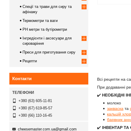
Спеції та трави для сиру та
афінажу
Термометри та ваги
PH метри та бутірометри
Інгредієнти і аксесуари для
сироваріння
Преси для приготування сиру
Рецепти
Контакти
Всі рецепти на с
При додаванні ре
✔️
НЕОБХІДНІ ІН
+380 (63) 605-11-81
молоко
+380 (67) 619-85-57
закваска
та
кальцій хло
+380 (66) 110-16-45
барвник анн
✔️
ІНВЕНТАР ТА
cheesemaster.com.ua@gmail.com