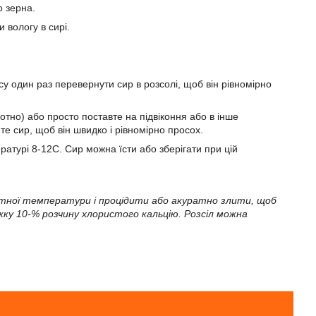
о зерна.
 вологу в сирі.
су один раз перевернути сир в розсолі, щоб він рівномірно
отно) або просто поставте на підвіконня або в інше
 сир, щоб він швидко і рівномірно просох.
атурі 8-12С. Сир можна їсти або зберігати при цій
мнатної температури і процідити або акуратно злити, щоб
ожку 10-% розчину хлористого кальцію. Розсіл можна