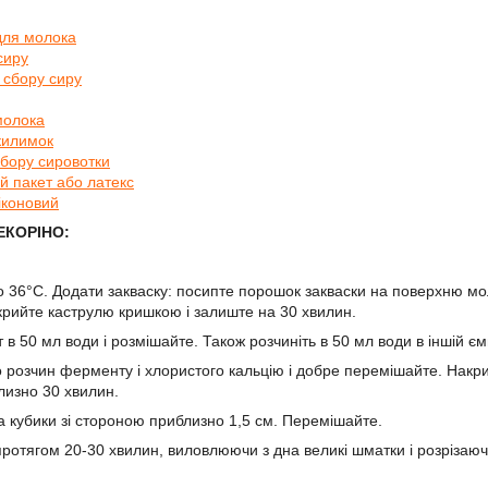
для молока
сиру
 сбору сиру
молока
килимок
сбору сировотки
й пакет або латекс
іконовий
ЕКОРІНО:
о 36°С. Додати закваску: посипте порошок закваски на поверхню мо
рийте каструлю кришкою і залиште на 30 хвилин.
в 50 мл води і розмішайте. Також розчиніть в 50 мл води в іншій єм
 розчин ферменту і хлористого кальцію і добре перемішайте. Накрий
лизно 30 хвилин.
на кубики зі стороною приблизно 1,5 см. Перемішайте.
ротягом 20-30 хвилин, виловлюючи з дна великі шматки і розрізаючи 