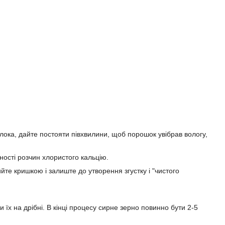
лока, дайте постояти півхвилини, щоб порошок увібрав вологу,
ності розчин хлористого кальцію.
те кришкою і залиште до утворення згустку і "чистого
їх на дрібні. В кінці процесу сирне зерно повинно бути 2-5