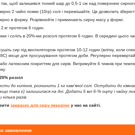
 так, щоб залишився тонкий шар до 0,5-1 см над поверхнею сирног
ерно 2 чайні ложки (10гр) солі і перемішайте. Це дозволить зберегти
зерно в форму. Розрівнюйте і приминають сирну масу у формі.
2 кг протягом 6 годин.
ми і соліть в 20%-ми розсолі протягом 6 годин. В середині цього ча
ушіть сир під вентилятором протягом 10-12 годин (влітку, коли спек
8С) місце для просушування протягом доби. Регулярно перевертайте
або латексним покриттям для сирів. Витримуйте 6 тижнів при темпер
ку.
20% розсіл
ести до кипіння, розчинити 1 кг кам'яної солі. Остудити до кі
 (якщо така є) залишилася на дні. Додати 5 мл 6-% оцту і чайну л
кілька разів.
овити
закваску для сиру пекоріно
у нас на сайті.
ля замовлення