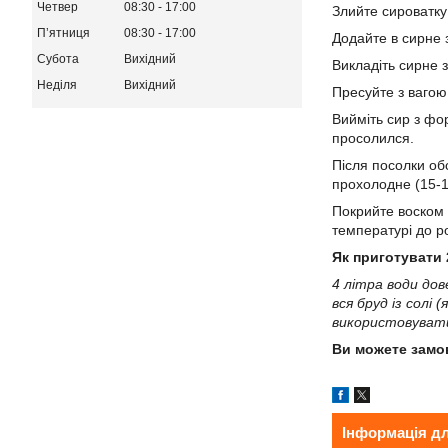
Четвер
08:30
17:00
Злийте сироватку
Пʼятниця
08:30
17:00
Додайте в сирне з
Субота
Вихідний
Викладіть сирне 
Неділя
Вихідний
Пресуйте з вагою 
Вийміть сир з фор
просолился.
Після посолки обс
прохолодне (15-1
Покрийте воском 
температурі до ро
Як приготувати 
4 літра води дов
вся бруд із солі
використовувати 
Ви можете зам
Інформація д